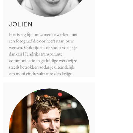
JOLIEN
Het is erg fijn om samen te werken met
een fotograaf die oor heeft naar jouw
wensen. Ook tijdens de shoot voel je je
dankzij Hendriks transparante
communicatie en geduldige werkwijze
steeds betrokken zodat je uiteindelijk
een mooi eindresultaat te zien krijgt.